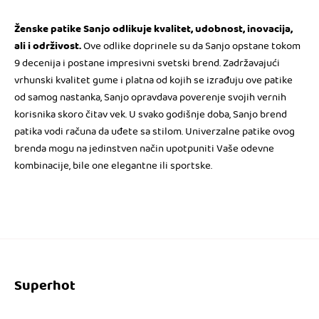
Ženske patike Sanjo odlikuje kvalitet, udobnost, inovacija,
ali i održivost.
Ove odlike doprinele su da Sanjo opstane tokom
9 decenija i postane impresivni svetski brend. Zadržavajući
vrhunski kvalitet gume i platna od kojih se izrađuju ove patike
od samog nastanka, Sanjo opravdava poverenje svojih vernih
korisnika skoro čitav vek. U svako godišnje doba, Sanjo brend
patika vodi računa da uđete sa stilom. Univerzalne patike ovog
brenda mogu na jedinstven način upotpuniti Vaše odevne
kombinacije, bile one elegantne ili sportske.
Superhot