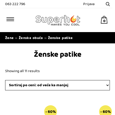
063 222 796
Prijava
0
Žene
Ženska obuća
Ženske patike
››
››
Ženske patike
Showing all 11 results
Ovaj
Ovaj
- 60%
- 60%