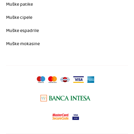
Muške patike
Muške cipele
Muške espadrile
Muške mokasine