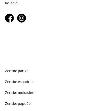
Kolačići
Ženske patike
Ženske espadrile
Ženske mokasine
Ženske papuče