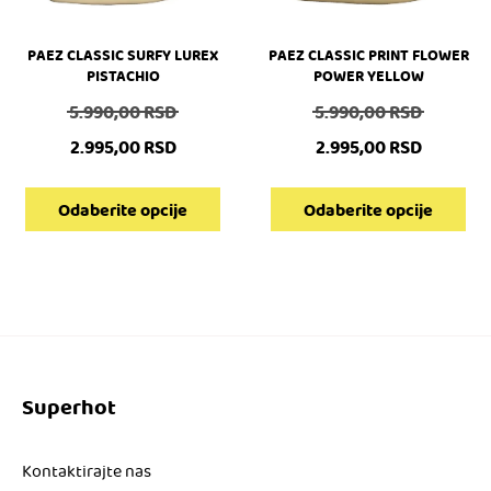
poslali.
više
više
varijanti.
varijanti.
Opcije
Opcije
PAEZ CLASSIC SURFY LUREX
PAEZ CLASSIC PRINT FLOWER
PISTACHIO
POWER YELLOW
mogu
mogu
biti
biti
Originalna
Origina
5.990,00
RSD
5.990,00
RSD
izabrane
izabrane
cena
cena
2.995,00
RSD
2.995,00
RSD
na
na
je
je
stranici
stranici
Trenutna
Trenutna
bila:
bila:
proizvoda.
proizvoda.
cena
cena
Odaberite opcije
Odaberite opcije
5.990,00 RSD.
5.990,00
je:
je:
2.995,00 RSD.
2.995,00 RSD.
Superhot
Kontaktirajte nas