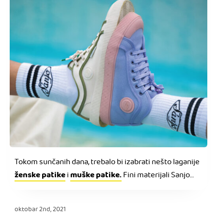
Tokom sunčanih dana, trebalo bi izabrati nešto laganije
ženske patike
muške patike
.
i
Fini materijali Sanjo
patika za proleće/leto, osmišljene su tako da
omogućavaju da Vaša noga diše.
oktobar 2nd, 2021