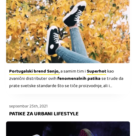
Portugalski brend Sanjo,
Superhot
a samim tim i
kao
fenomenalnih patika
zvanični distributer ovih
se trude da
prate svetske standarde što se tiče proizvodnje, ali i
održivosti materijala, kvaliteta, zaštite životne sredine i
životinjskog sveta.
septembar 25th, 2021
PATIKE ZA URBANI LIFESTYLE