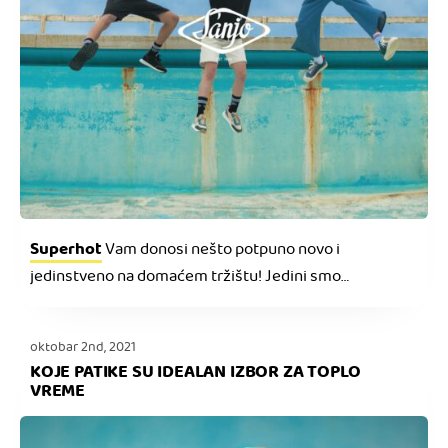
Superhot
Vam donosi nešto potpuno novo i
jedinstveno na domaćem tržištu! Jedini smo
distributeri portugalskog brenda Sanjo u Srbiji, koji
svojom višedecenijskom tradicijom proizvodnje patika
oktobar 2nd, 2021
garantuje modele vrhunskog kvaliteta i neverovatne
KOJE PATIKE SU IDEALAN IZBOR ZA TOPLO
udobnosti.
VREME