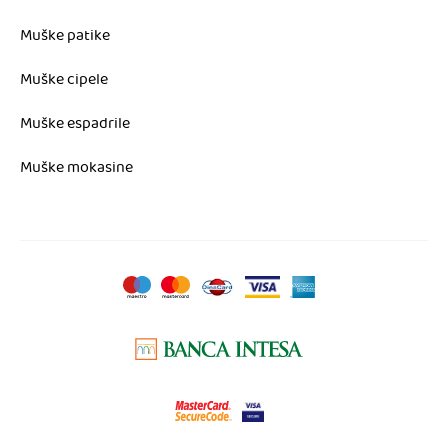
Muške patike
Muške cipele
Muške espadrile
Muške mokasine