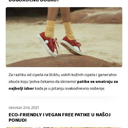
DUGOROČNO DOBRO?
Za razliku od cipela na štiklu, uskih kožnih cipela i generalno
patike se smatraju za
obuće koju ’jedva čekamo da skinemo’
najbolji izbor
kada je u pitanju svakodnevno nošenje.
oktobar 2nd, 2021
ECO-FRIENDLY I VEGAN FREE PATIKE U NAŠOJ
PONUDI