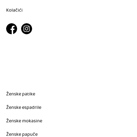
Kolačići
Ženske patike
Ženske espadrile
Ženske mokasine
Ženske papuče