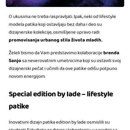
O ukusima ne treba raspravljati. Ipak, neki od lifestyle
modela patika koji ostavljaju bez daha i deo su
dizajnerske kolekcije, osmišljene upravo radi
promovisanja urbanog stila života mladih.
brenda
Želeli bismo da Vam predstavimo kolaboracije
Sanjo
sa neverovatnim umetnicima koji su ostavili svoj
dizajnerski pečat i učinili da ove patike odišu potpuno
novom energijom.
Special edition by Iade – lifestyle
patike
Inovativni dizajn patika edition by Iade osmislili su