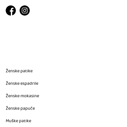
Ženske patike
Ženske espadrile
Ženske mokasine
Ženske papuče
Muške patike