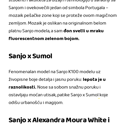
studenti Fakulteta za dizajn i tehnologiju u saradnji sa
Sanjom i ovekovečili jedan od simbola Portugala –
mozaik pešačke zone koji se proteže ovom magičnom
zemljom. Mozaik je oslikan na originalnom belom
đon svetli u mraku
platnu Sanjo modela, a sam
fluorescentnom zelenom bojom.
Sanjo x Sumol
Fenomenalan model na Sanjo K100 modelu uz
lepota je u
živopisne boje detalja i jasnu poruku:
raznolikosti.
Nose sa sobom snažnu poruku i
ostavljaju moćan utisak, patike Sanjo x Sumol
koje
odišu urbanošću i magijom.
Sanjo x Alexandra Moura White i