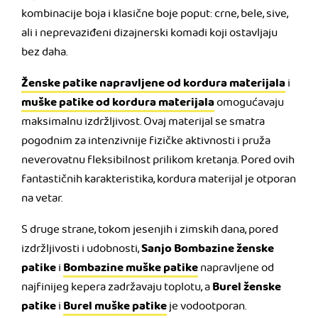
kombinacije boja i klasične boje poput: crne, bele, sive,
ali i neprevaziđeni dizajnerski komadi koji ostavljaju
bez daha.
Ženske patike napravljene od kordura materijala
i
muške patike od kordura materijala
omogućavaju
maksimalnu izdržljivost. Ovaj materijal se smatra
pogodnim za intenzivnije fizičke aktivnosti i pruža
neverovatnu fleksibilnost prilikom kretanja. Pored ovih
fantastičnih karakteristika, kordura materijal je otporan
na vetar.
S druge strane, tokom jesenjih i zimskih dana, pored
Sanjo Bombazine ženske
izdržljivosti i udobnosti,
patike
Bombazine muške patike
i
napravljene od
Burel ženske
najfinijeg kepera zadržavaju toplotu, a
patike
Burel muške patike
i
je vodootporan.