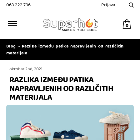
063 222 796
Prijava
0
Blog
Razlika između patika napravljenih od različitih
››
materijala
oktobar 2nd, 2021
RAZLIKA IZMEĐU PATIKA
NAPRAVLJENIH OD RAZLIČITIH
MATERIJALA