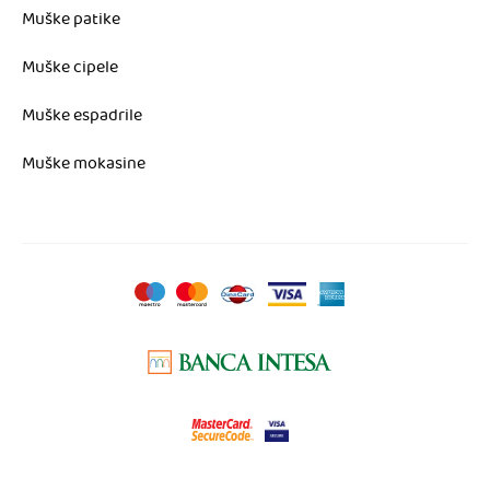
Muške patike
Muške cipele
Muške espadrile
Muške mokasine