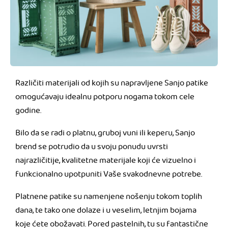
Različiti materijali od kojih su napravljene Sanjo patike
omogućavaju idealnu potporu nogama tokom cele
godine.
Bilo da se radi o platnu, gruboj vuni ili keperu, Sanjo
brend se potrudio da u svoju ponudu uvrsti
najrazličitije, kvalitetne materijale koji će vizuelno i
funkcionalno upotpuniti Vaše svakodnevne potrebe.
Platnene patike su namenjene nošenju tokom toplih
dana, te tako one dolaze i u veselim, letnjim bojama
koje ćete obožavati. Pored pastelnih, tu su fantastične