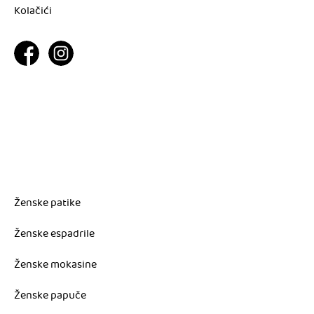
Kolačići
Ženske patike
Ženske espadrile
Ženske mokasine
Ženske papuče