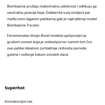
Bombazine pružaju maksimalnu udobnost i odlikuju ga
neutralne, jesenje boje. Odaberite svoj omiljeni par
među ovim laganim patikama, gde je najtraženiji model
Bombazine Tricolor.
Fenomenalan dizajn Burel modela upotpunjen je
grubom vunom koja je vodootporna i samim tim čini
ove patike idealnim za hladnije i kišovite periode
godine i nošenje tokom zimskih dana.
Superhot
Kontaktirajte nas