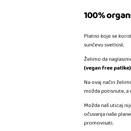
100% organ
Platno koje se koris
sunčevu svetlost.
Želimo da naglasim
(vegan free patike)
Na ovaj način želi
možda potisnute, a d
Možda naš uticaj ni
očuvanja naše planet
promovisati.