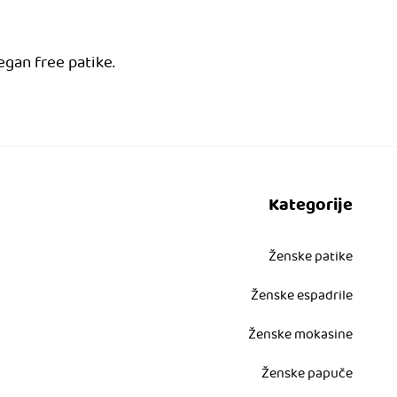
egan free patike.
Kategorije
Ženske patike
Ženske espadrile
Ženske mokasine
Ženske papuče