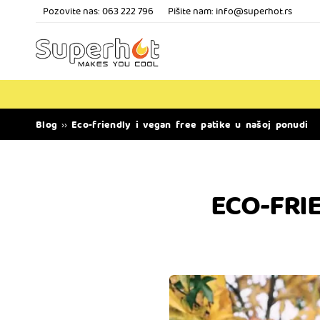
Pozovite nas:
063 222 796
Pišite nam: info@superhot.rs
Blog
Eco-friendly i vegan free patike u našoj ponudi
››
ECO-FRIE