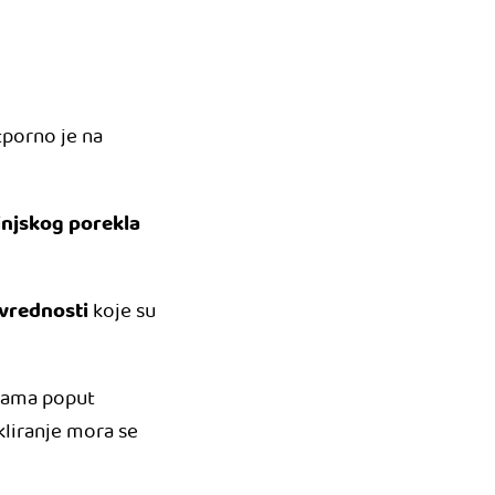
tporno je na
injskog porekla
 vrednosti
koje su
emama poput
ikliranje mora se