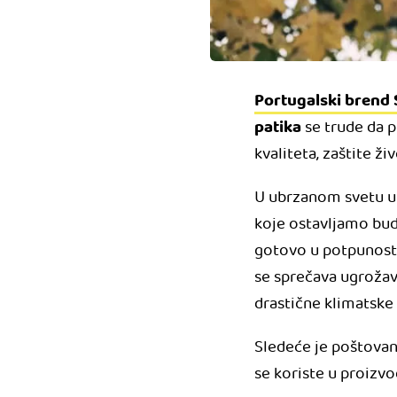
Portugalski brend 
patika
se trude da p
kvaliteta, zaštite ži
U ubrzanom svetu u
koje ostavljamo b
gotovo u potpunost
se sprečava ugrožav
drastične klimatske
Sledeće je poštovanj
se koriste u proizvo