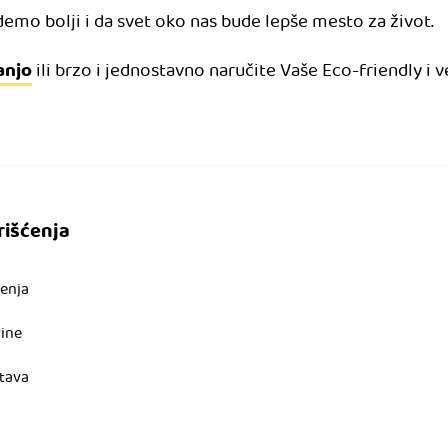
mo bolji i da svet oko nas bude lepše mesto za život.
anjo
ili brzo i jednostavno naručite Vaše Eco-friendly i v
rišćenja
ćenja
vine
tava