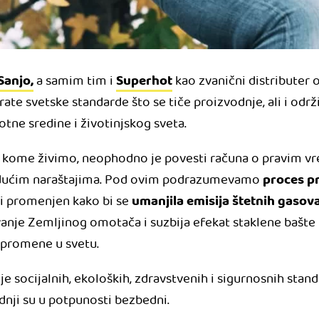
Sanjo,
Superhot
a samim tim i
kao zvanični distributer 
rate svetske standarde što se tiče proizvodnje, ali i održi
votne sredine i životinjskog sveta.
 kome živimo, neophodno je povesti računa o pravim vr
proces p
udućim naraštajima. Pod ovim podrazumevamo
umanjila emisija štetnih gasov
i promenjen kako bi se
anje Zemljinog omotača i suzbija efekat staklene bašte k
 promene u svetu.
e socijalnih, ekoloških, zdravstvenih i sigurnosnih standa
dnji su u potpunosti bezbedni.