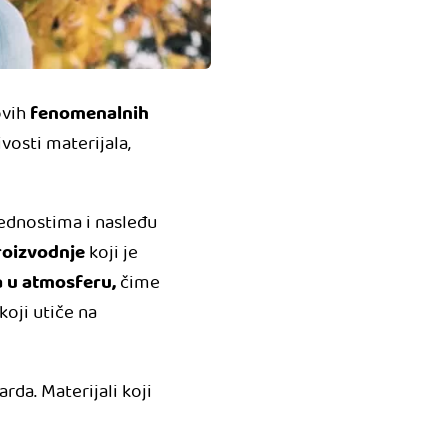
fenomenalnih
ovih
vosti materijala,
ednostima i nasleđu
roizvodnje
koji je
a u atmosferu,
čime
oji utiče na
rda. Materijali koji