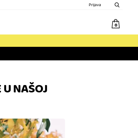
Prijava
0
E U NAŠOJ