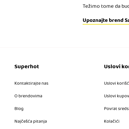
Težimo tome da bude
Upoznajte brend S
Superhot
Uslovi ko
Kontaktirajte nas
Uslovi koriš
O brendovima
Uslovi kupo
Blog
Povrat sreds
Najčešća pitanja
Kolačići