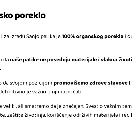
sko poreklo
100% organskog porekla
ti za izradu Sanjo patika je
i o
naše patike ne poseduju materijale i vlakna život
o da
.
promovišemo zdrave stavove i
mo da svojom pozicijom
efinitivno je važno o njima pričati.
je veliki, ali smatramo da je značajan. Svest o važnim t
e, zaštite životinja, korišćenje održivih materijala i rec