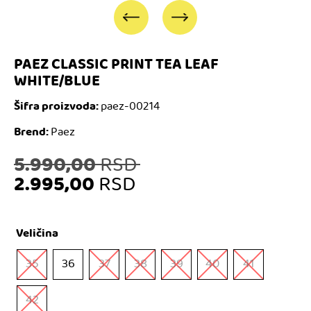
PAEZ CLASSIC PRINT TEA LEAF
WHITE/BLUE
Šifra proizvoda:
paez-00214
Brend:
Paez
Originalna
5.990,00
RSD
2.995,00
RSD
cena
Trenutna
je
Veličina
cena
bila:
35
36
37
38
39
40
41
je:
5.990,00 RSD.
42