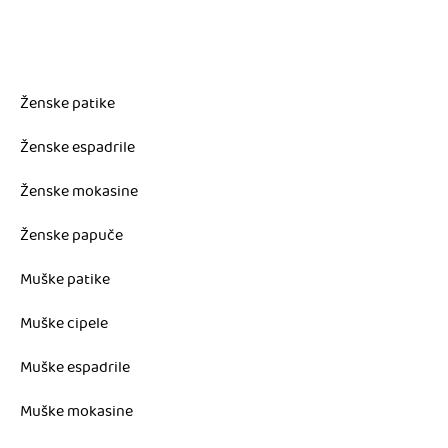
Ženske patike
Ženske espadrile
Ženske mokasine
Ženske papuče
Muške patike
Muške cipele
Muške espadrile
Muške mokasine