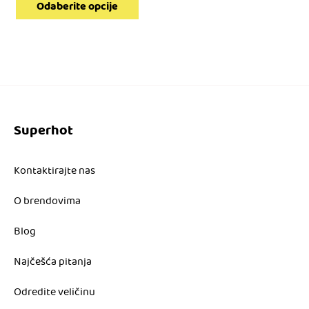
cena
Odaberite opcije
5.990,00 RSD.
je:
2.995,00 RSD.
Superhot
Kontaktirajte nas
O brendovima
Blog
Najčešća pitanja
Odredite veličinu