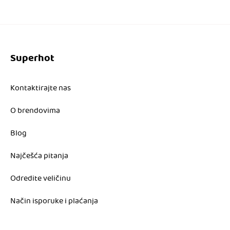
Superhot
Kontaktirajte nas
O brendovima
Blog
Najčešća pitanja
Odredite veličinu
Način isporuke i plaćanja