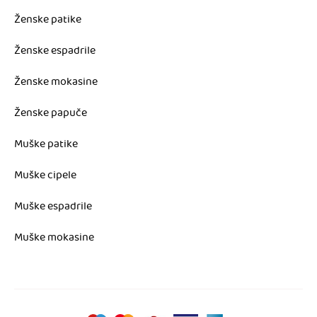
Ženske patike
Ženske espadrile
Ženske mokasine
Ženske papuče
Muške patike
Muške cipele
Muške espadrile
Muške mokasine