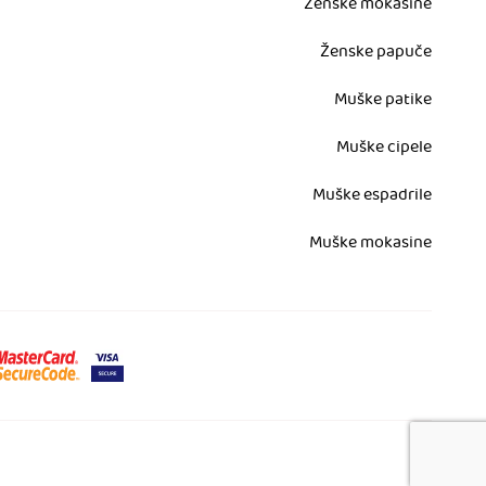
Ženske mokasine
Ženske papuče
Muške patike
Muške cipele
Muške espadrile
Muške mokasine