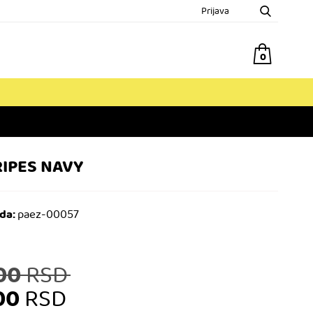
Prijava
0
RIPES NAVY
da:
paez-00057
Originalna
,00
RSD
cena
,00
RSD
je