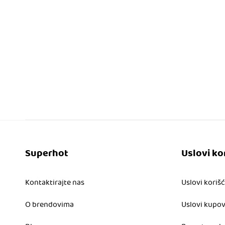
Superhot
Uslovi ko
Kontaktirajte nas
Uslovi koriš
O brendovima
Uslovi kupo