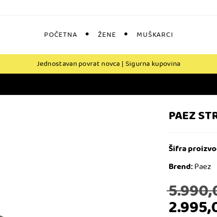
POČETNA
ŽENE
MUŠKARCI
Jednostavan povrat novca | Sigurna kupovina
PAEZ ST
Šifra proizvo
Brend:
Paez
5.990
2.995