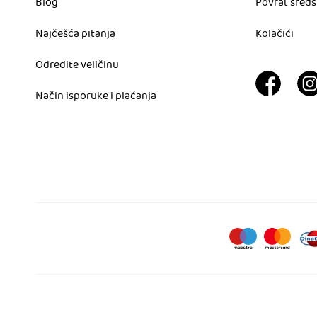
Blog
Povrat sreds
Najčešća pitanja
Kolačići
Odredite veličinu
Način isporuke i plaćanja