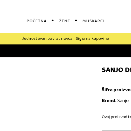
POČETNA
ŽENE
MUŠKARCI
Jednostavan povrat novca | Sigurna kupovina
SANJO D
Šifra proizvo
Brend:
Sanjo
Ovaj proizvod tr