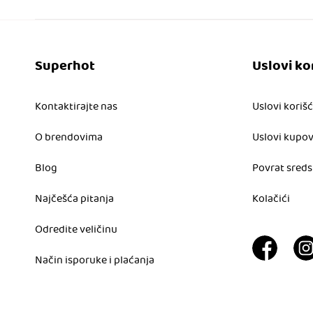
Superhot
Uslovi ko
Kontaktirajte nas
Uslovi koriš
O brendovima
Uslovi kupo
Blog
Povrat sreds
Najčešća pitanja
Kolačići
Odredite veličinu
Način isporuke i plaćanja