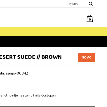
Prijava
0
ESERT SUEDE // BROWN
NOVO
da:
sanjo-00842
enutno nije na stanju i nije dostupan.