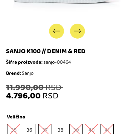
SANJO K100 // DENIM & RED
Šifra proizvoda:
sanjo-00464
Brend:
Sanjo
Originalna
11.990,00
RSD
4.796,00
RSD
cena
Trenutna
je
Veličina
cena
bila:
35
36
37
38
39
40
41