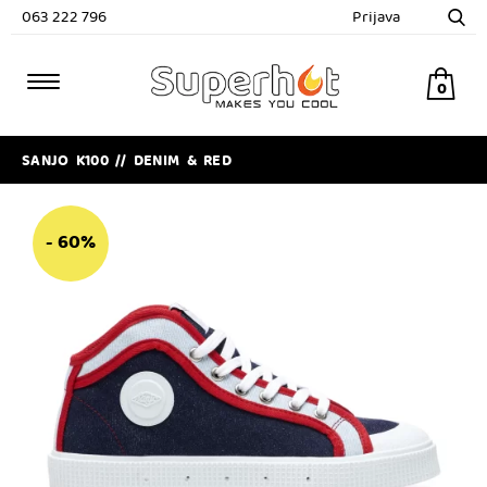
063 222 796
Prijava
0
SANJO K100 // DENIM & RED
- 60%