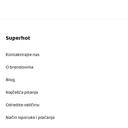
4.796,00 RSD.
Superhot
Kontaktirajte nas
O brendovima
Blog
Najčešća pitanja
Odredite veličinu
Način isporuke i plaćanja