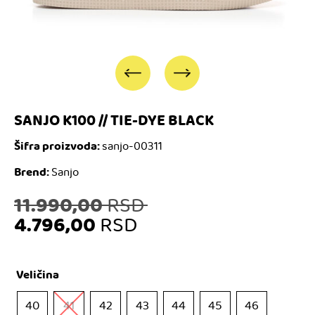
SANJO K100 // TIE-DYE BLACK
Šifra proizvoda:
sanjo-00311
Brend:
Sanjo
Originalna
11.990,00
RSD
4.796,00
RSD
cena
Trenutna
je
Veličina
cena
bila:
40
41
42
43
44
45
46