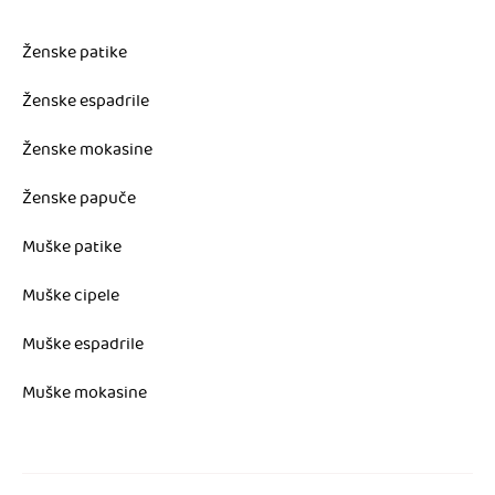
Ženske patike
Ženske espadrile
Ženske mokasine
Ženske papuče
Muške patike
Muške cipele
Muške espadrile
Muške mokasine