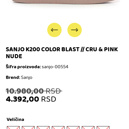
SANJO K200 COLOR BLAST // CRU & PINK
NUDE
Šifra proizvoda:
sanjo-00554
Brend:
Sanjo
Originalna
10.980,00
RSD
4.392,00
RSD
cena
Trenutna
je
Veličina
cena