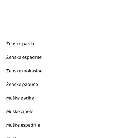
Ženske patike
Ženske espadrile
Ženske mokasine
Ženske papuče
Muške patike
Muške cipele
Muške espadrile