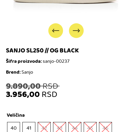
SANJO SL250 // OG BLACK
Šifra proizvoda:
sanjo-00237
Brend:
Sanjo
Originalna
9.890,00
RSD
3.956,00
RSD
cena
Trenutna
je
Veličina
cena
bila:
40
41
42
43
44
45
46