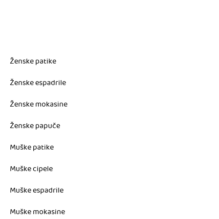
Ženske patike
Ženske espadrile
Ženske mokasine
Ženske papuče
Muške patike
Muške cipele
Muške espadrile
Muške mokasine