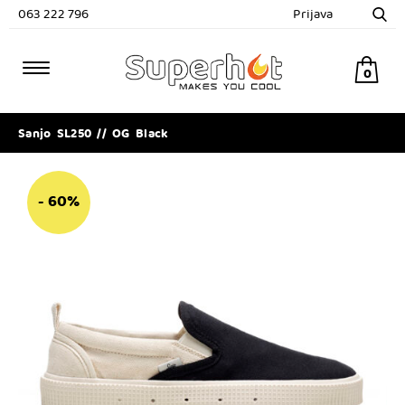
063 222 796
Prijava
0
Sanjo SL250 // OG Black
- 60%