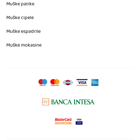
Muške patike
Muške cipele
Muške espadrile
Muške mokasine