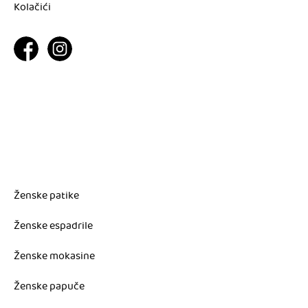
Kolačići
Ženske patike
Ženske espadrile
Ženske mokasine
Ženske papuče