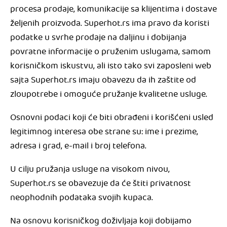
procesa prodaje, komunikacije sa klijentima i dostave
željenih proizvoda. Superhot.rs ima pravo da koristi
podatke u svrhe prodaje na daljinu i dobijanja
povratne informacije o pruženim uslugama, samom
korisničkom iskustvu, ali isto tako svi zaposleni web
sajta Superhot.rs imaju obavezu da ih zaštite od
zloupotrebe i omoguće pružanje kvalitetne usluge.
Osnovni podaci koji će biti obrađeni i korišćeni usled
legitimnog interesa obe strane su: ime i prezime,
adresa i grad, e-mail i broj telefona.
U cilju pružanja usluge na visokom nivou,
Superhot.rs se obavezuje da će štiti privatnost
neophodnih podataka svojih kupaca.
Na osnovu korisničkog doživljaja koji dobijamo