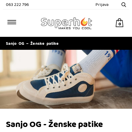
063 222 796
Prijava
0
Sanjo OG – Ženske patike
Sanjo OG - Ženske patike