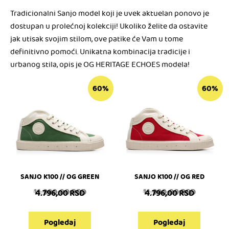
Tradicionalni Sanjo model koji je uvek aktuelan ponovo je
dostupan u prolećnoj kolekciji! Ukoliko želite da ostavite
jak utisak svojim stilom, ove patike će Vam u tome
definitivno pomoći. Unikatna kombinacija tradicije i
urbanog stila, opis je OG HERITAGE ECHOES modela!
60%
60%
SANJO K100 // OG GREEN
SANJO K100 // OG RED
11.990,00
RSD
11.990,00
RSD
4.796,00
RSD
4.796,00
RSD
Pogledaj
Pogledaj