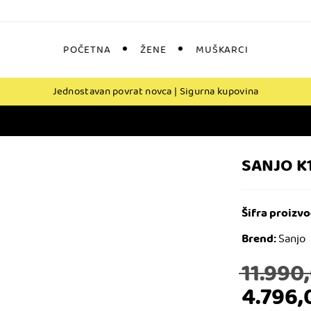
POČETNA
ŽENE
MUŠKARCI
Jednostavan povrat novca | Sigurna kupovina
SANJO K1
Šifra proizvo
Brend:
Sanjo
11.990
4.796