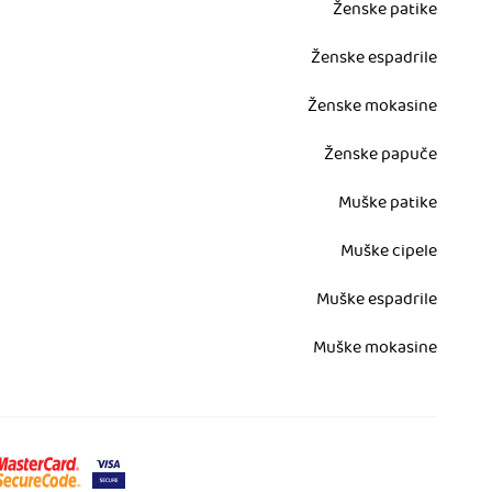
Ženske patike
Ženske espadrile
Ženske mokasine
Ženske papuče
Muške patike
Muške cipele
Muške espadrile
Muške mokasine