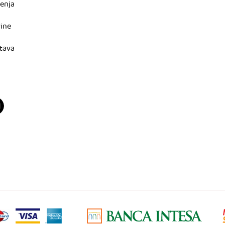
ćenja
vine
tava