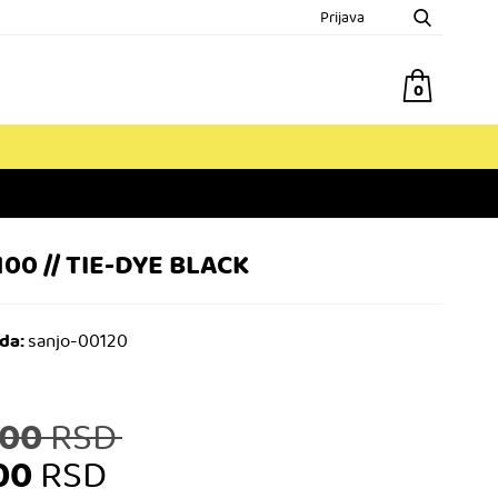
Prijava
0
00 // TIE-DYE BLACK
da:
sanjo-00120
Originalna
,00
RSD
cena
,00
RSD
je