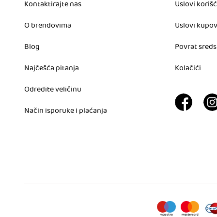
Kontaktirajte nas
Uslovi koriš
O brendovima
Uslovi kupo
Blog
Povrat sreds
Najčešća pitanja
Kolačići
Odredite veličinu
Način isporuke i plaćanja