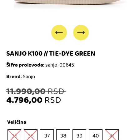
SANJO K100 // TIE-DYE GREEN
Šifra proizvoda:
sanjo-00645
Brend:
Sanjo
Originalna
11.990,00
RSD
4.796,00
RSD
cena
Trenutna
je
Veličina
cena
bila:
35
36
37
38
39
40
41