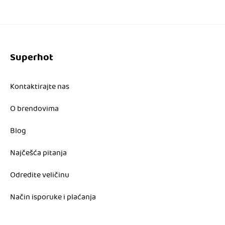
Superhot
Kontaktirajte nas
O brendovima
Blog
Najčešća pitanja
Odredite veličinu
Način isporuke i plaćanja