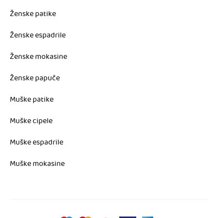
Ženske patike
Ženske espadrile
Ženske mokasine
Ženske papuče
Muške patike
Muške cipele
Muške espadrile
Muške mokasine