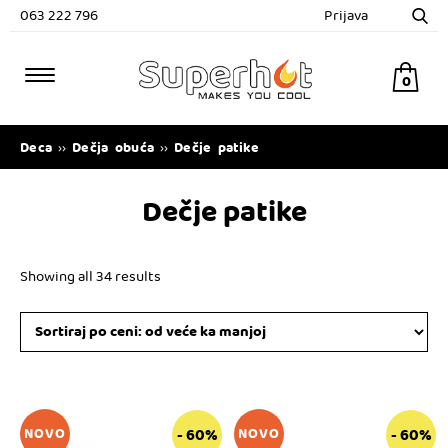
063 222 796
Prijava
0
Deca
Dečja obuća
Dečje patike
››
››
Dečje patike
Showing all 34 results
Ovaj
Ovaj
- 60%
- 60%
NOVO
NOVO