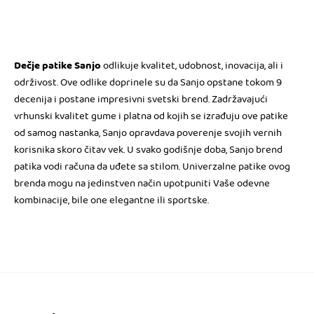
4.392,00 RSD.
4.392,00 RSD.
Dečje patike Sanjo
odlikuje kvalitet, udobnost, inovacija, ali i
održivost. Ove odlike doprinele su da Sanjo opstane tokom 9
decenija i postane impresivni svetski brend. Zadržavajući
vrhunski kvalitet gume i platna od kojih se izrađuju ove patike
od samog nastanka, Sanjo opravdava poverenje svojih vernih
korisnika skoro čitav vek. U svako godišnje doba, Sanjo brend
patika vodi računa da uđete sa stilom. Univerzalne patike ovog
brenda mogu na jedinstven način upotpuniti Vaše odevne
kombinacije, bile one elegantne ili sportske.