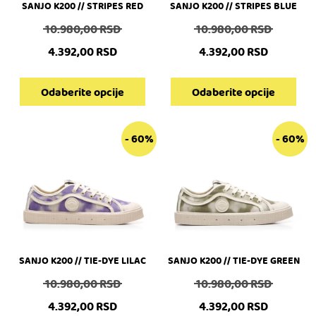
izabrane
izabrane
SANJO K200 // STRIPES RED
SANJO K200 // STRIPES BLUE
na
na
Originalna
Origina
10.980,00
RSD
10.980,00
RSD
stranici
stranici
cena
cena
proizvoda.
proizvoda.
4.392,00
RSD
4.392,00
RSD
je
je
Trenutna
Trenutna
bila:
bila:
cena
cena
Odaberite opcije
Odaberite opcije
10.980,00 RSD.
10.980,0
je:
je:
4.392,00 RSD.
4.392,00 RSD.
Ovaj
Ovaj
- 60%
- 60%
proizvod
proizvod
ima
ima
više
više
varijanti.
varijanti.
Opcije
Opcije
mogu
mogu
biti
biti
izabrane
izabrane
SANJO K200 // TIE-DYE LILAC
SANJO K200 // TIE-DYE GREEN
na
na
Originalna
Origina
10.980,00
RSD
10.980,00
RSD
stranici
stranici
cena
cena
proizvoda.
proizvoda.
4.392,00
RSD
4.392,00
RSD