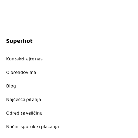
4.392,00 RSD.
4.392,00 RSD.
Superhot
Kontaktirajte nas
O brendovima
Blog
Najčešća pitanja
Odredite veličinu
Način isporuke i plaćanja