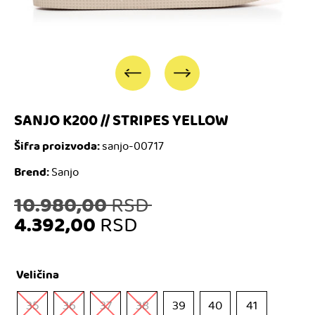
SANJO K200 // STRIPES YELLOW
Šifra proizvoda:
sanjo-00717
Brend:
Sanjo
Originalna
10.980,00
RSD
4.392,00
RSD
cena
Trenutna
je
Veličina
cena
bila:
35
36
37
38
39
40
41