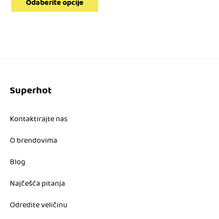
cena
Odaberite opcije
11.990,00 RSD.
je:
4.796,00 RSD.
Superhot
Kontaktirajte nas
O brendovima
Blog
Najčešća pitanja
Odredite veličinu