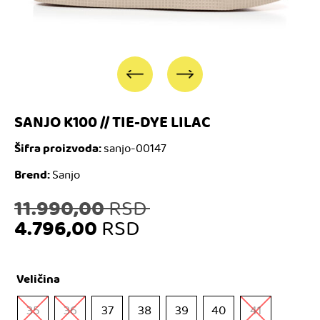
SANJO K100 // TIE-DYE LILAC
Šifra proizvoda:
sanjo-00147
Brend:
Sanjo
Originalna
11.990,00
RSD
4.796,00
RSD
cena
Trenutna
je
Veličina
cena
bila:
35
36
37
38
39
40
41