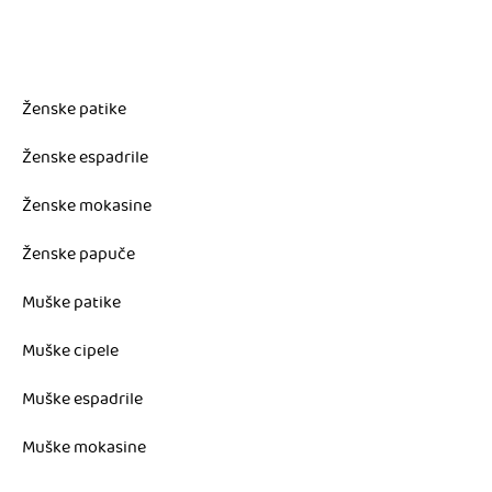
Ženske patike
Ženske espadrile
Ženske mokasine
Ženske papuče
Muške patike
Muške cipele
Muške espadrile
Muške mokasine