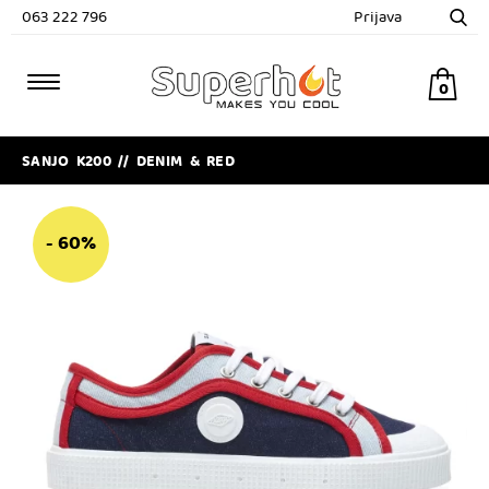
063 222 796
Prijava
0
SANJO K200 // DENIM & RED
- 60%