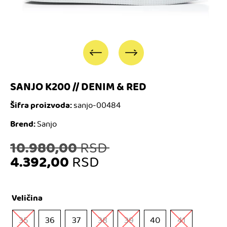
SANJO K200 // DENIM & RED
Šifra proizvoda:
sanjo-00484
Brend:
Sanjo
Originalna
10.980,00
RSD
4.392,00
RSD
cena
Trenutna
je
Veličina
cena
bila:
35
36
37
38
39
40
41