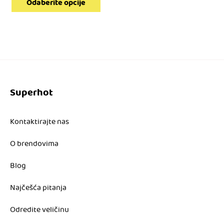
cena
Odaberite opcije
10.980,00 RSD.
je:
4.392,00 RSD.
Superhot
Kontaktirajte nas
O brendovima
Blog
Najčešća pitanja
Odredite veličinu