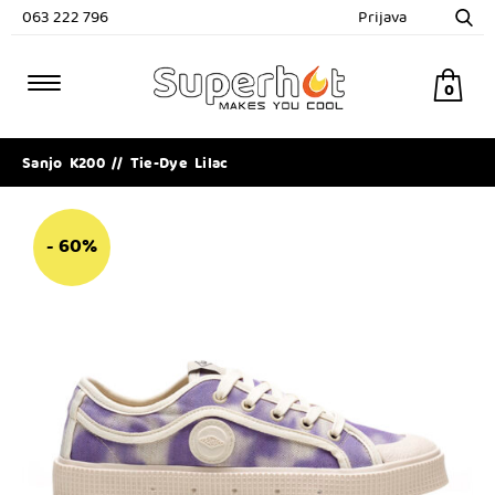
063 222 796
Prijava
0
Sanjo K200 // Tie-Dye Lilac
- 60%