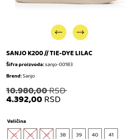
SANJO K200 // TIE-DYE LILAC
Šifra proizvoda:
sanjo-00183
Brend:
Sanjo
Originalna
10.980,00
RSD
4.392,00
RSD
cena
Trenutna
je
Veličina
cena
bila:
35
36
37
38
39
40
41