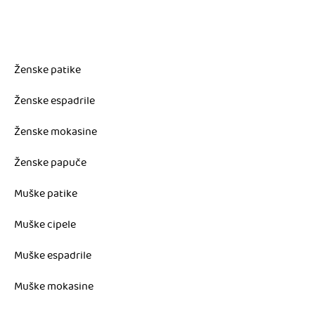
Ženske patike
Ženske espadrile
Ženske mokasine
Ženske papuče
Muške patike
Muške cipele
Muške espadrile
Muške mokasine