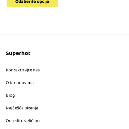
cena
Odaberite opcije
10.980,00 RSD.
je:
4.392,00 RSD.
Superhot
Kontaktirajte nas
O brendovima
Blog
Najčešća pitanja
Odredite veličinu