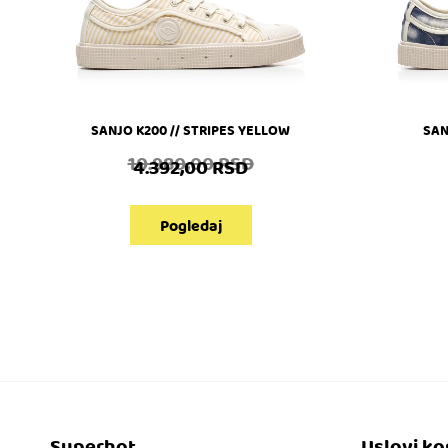
SANJO K200 // STRIPES YELLOW
SAN
10.980,00
RSD
4.392,00
RSD
Pogledaj