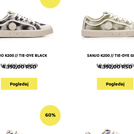
O K200 // TIE-DYE BLACK
SANJO K200 // TIE-DYE 
10.980,00
RSD
10.980,00
RSD
4.392,00
RSD
4.392,00
RSD
Pogledaj
Pogledaj
60%