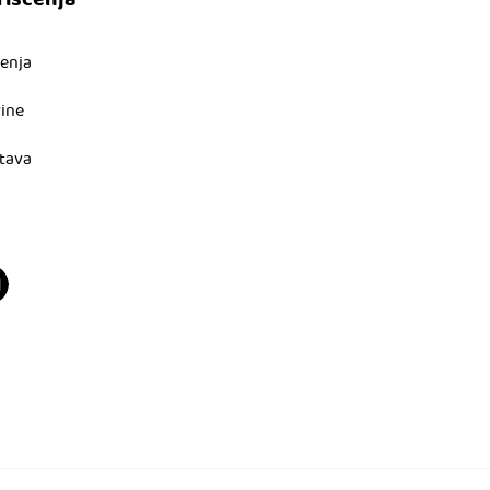
rišćenja
ćenja
vine
tava