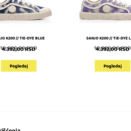
JO K200 // TIE-DYE BLUE
SANJO K200 // TIE-DYE L
10.980,00
RSD
10.980,00
RSD
4.392,00
RSD
4.392,00
RSD
Pogledaj
Pogledaj