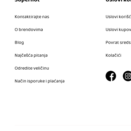
Superhot
Uslovi ko
Kontaktirajte nas
Uslovi koriš
O brendovima
Uslovi kupo
Blog
Povrat sreds
Najčešća pitanja
Kolačići
Odredite veličinu
Način isporuke i plaćanja