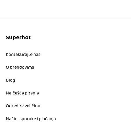
Superhot
Kontaktirajte nas
O brendovima
Blog
Najčešća pitanja
Odredite veličinu
Način isporuke i plaćanja