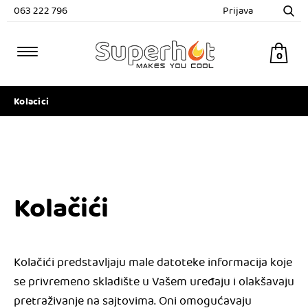
063 222 796
Prijava
0
Kolacici
Kolačići
Kolačići predstavljaju male datoteke informacija koje
se privremeno skladište u Vašem uređaju i olakšavaju
pretraživanje na sajtovima. Oni omogućavaju