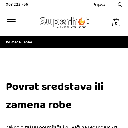
063 222 796
Prijava
0
Povracaj robe
Povrat sredstava ili
zamena robe
Zakon o zaštiti potrošača koji važi na teritoriji RS iz