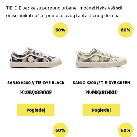
TIE-DIE patike su potpuno urbane i moćne! Neka Vaš stil
odiše unikatnošću, pomoću ovog fantastičnog dezena.
60%
60%
SANJO K200 // TIE-DYE BLACK
SANJO K200 // TIE-DYE GREEN
10.980,00
RSD
10.980,00
RSD
4.392,00
RSD
4.392,00
RSD
Pogledaj
Pogledaj
60%
60%