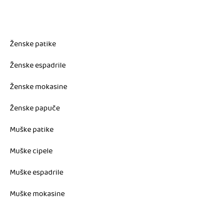
Ženske patike
Ženske espadrile
Ženske mokasine
Ženske papuče
Muške patike
Muške cipele
Muške espadrile
Muške mokasine