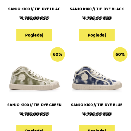
SANJO K100 // TIE-DYE LILAC
SANJO K100 // TIE-DYE BLACK
11.990,00
RSD
11.990,00
RSD
4.796,00
RSD
4.796,00
RSD
Pogledaj
Pogledaj
60%
60%
SANJO K100 // TIE-DYE GREEN
SANJO K100 // TIE-DYE BLUE
11.990,00
RSD
11.990,00
RSD
4.796,00
RSD
4.796,00
RSD